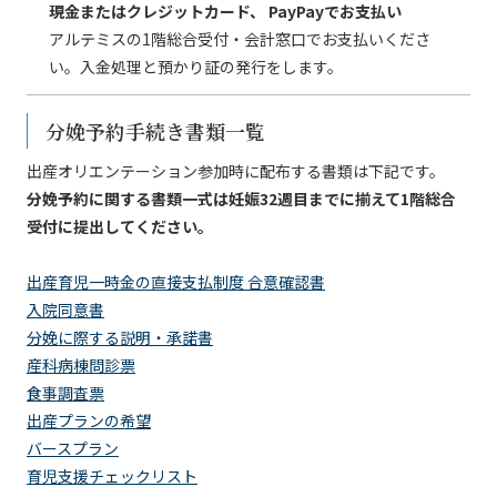
現金またはクレジットカード、 PayPayでお支払い
アルテミスの1階総合受付・会計窓口でお支払いくださ
い。入金処理と預かり証の発行をします。
分娩予約手続き書類一覧
出産オリエンテーション参加時に配布する書類は下記です。
分娩予約に関する書類一式は妊娠32週目までに揃えて1階総合
受付に提出してください。
出産育児一時金の直接支払制度 合意確認書
入院同意書
分娩に際する説明・承諾書
産科病棟問診票
食事調査票
出産プランの希望
バースプラン
育児支援チェックリスト