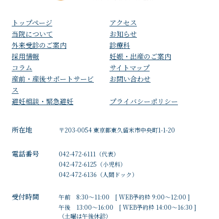
トップページ
アクセス
⁩当院について
お知らせ
外来受診のご案内
診療科
採用情報
妊娠・出産のご案内
コラム
サイトマップ
産前・産後サポートサービ
お問い合わせ
ス
避妊相談・緊急避妊
プライバシーポリシー
所在地
〒203-0054 東京都東久留米市中央町1-1-20
電話番号
042-472-6111
（代表）
042-472-6125
（小児科）
042-472-6136
（人間ドック）
受付時間
午前 8:30～11:00 [ WEB予約枠 9:00～12:00 ]
午後 13:00～16:00 [ WEB予約枠 14:00～16:30 ]
（土曜は午後休診）