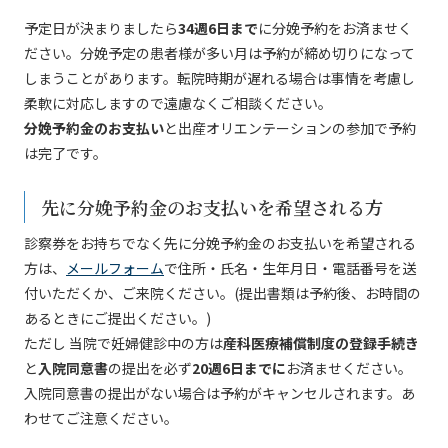
予定日が決まりましたら
34週6日まで
に分娩予約をお済ませく
ださい。分娩予定の患者様が多い月は予約が締め切りになって
しまうことがあります。転院時期が遅れる場合は事情を考慮し
柔軟に対応しますので遠慮なくご相談ください。
分娩予約金のお支払い
と出産オリエンテーションの参加で予約
は完了です。
先に分娩予約金のお支払いを希望される方
診察券をお持ちでなく先に分娩予約金のお支払いを希望される
方は、
メールフォーム
で住所・氏名・生年月日・電話番号を送
付いただくか、ご来院ください。(提出書類は予約後、お時間の
あるときにご提出ください。)
ただし 当院で妊婦健診中の方は
産科医療補償制度の登録手続き
と
入院同意書
の提出を必ず
20週6日までに
お済ませください。
入院同意書の提出がない場合は予約がキャンセルされます。あ
わせてご注意ください。