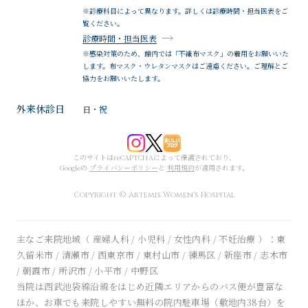
※診療科目によって異なります。詳しくは診療時間・担当医表をご
覧ください。
診療時間・担当医表
※感染対策のため、館内では「不織布マスク」の着用をお願いいた
します。布マスク・ウレタンマスクはご遠慮ください。ご理解とご
協力をお願いいたします。
外来休診日
日・祝
このサイトはreCAPTCHAによって保護されており、
Googleの
プライバシーポリシー
と
利用規約
が適用されます。
Copyright © Artemis Women's Hospital
主なご来院地域（ 産婦人科 / 小児科 / 女性内科 / 不妊治療 ）：東
久留米市 / 清瀬市 / 西東京市 / 東村山市 / 練馬区 / 新座市 / 志木市
/ 朝霞市 / 所沢市 / 小平市 / 中野区
当院は西武池袋線沿線をはじめ近隣エリアからのバス便が豊富な
ほか、お車でも来院しやすい無料の院内駐車場（敷地内38台）を