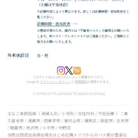
（土曜は午後休診）
※診療科目によって異なります。詳しくは診療時間・担当医表をご
覧ください。
診療時間・担当医表
※感染対策のため、館内では「不織布マスク」の着用をお願いいた
します。布マスク・ウレタンマスクはご遠慮ください。ご理解とご
協力をお願いいたします。
外来休診日
日・祝
このサイトはreCAPTCHAによって保護されており、
Googleの
プライバシーポリシー
と
利用規約
が適用されます。
Copyright © Artemis Women's Hospital
主なご来院地域（ 産婦人科 / 小児科 / 女性内科 / 不妊治療 ）：東
久留米市 / 清瀬市 / 西東京市 / 東村山市 / 練馬区 / 新座市 / 志木市
/ 朝霞市 / 所沢市 / 小平市 / 中野区
当院は西武池袋線沿線をはじめ近隣エリアからのバス便が豊富な