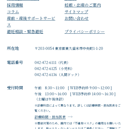
採用情報
妊娠・出産のご案内
コラム
サイトマップ
産前・産後サポートサービ
お問い合わせ
ス
避妊相談・緊急避妊
プライバシーポリシー
所在地
〒203-0054 東京都東久留米市中央町1-1-20
電話番号
042-472-6111
（代表）
042-472-6125
（小児科）
042-472-6136
（人間ドック）
受付時間
午前 8:30～11:00 [ WEB予約枠 9:00～12:00 ]
午後 13:00～16:00 [ WEB予約枠 14:00～16:30 ]
（土曜は午後休診）
※診療科目によって異なります。詳しくは診療時間・担当医表をご
覧ください。
診療時間・担当医表
※感染対策のため、館内では「不織布マスク」の着用をお願いいた
します。布マスク・ウレタンマスクはご遠慮ください。ご理解とご