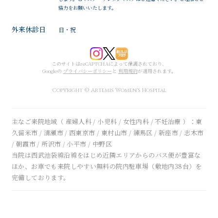
協力をお願いいたします。
外来休診日
日・祝
このサイトはreCAPTCHAによって保護されており、
Googleの
プライバシーポリシー
と
利用規約
が適用されます。
Copyright © Artemis Women's Hospital
主なご来院地域（ 産婦人科 / 小児科 / 女性内科 / 不妊治療 ）：東
久留米市 / 清瀬市 / 西東京市 / 東村山市 / 練馬区 / 新座市 / 志木市
/ 朝霞市 / 所沢市 / 小平市 / 中野区
当院は西武池袋線沿線をはじめ近隣エリアからのバス便が豊富な
ほか、お車でも来院しやすい無料の院内駐車場（敷地内38台）を
完備しております。