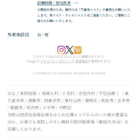
診療時間・担当医表
※感染対策のため、館内では「不織布マスク」の着用をお願いいた
します。布マスク・ウレタンマスクはご遠慮ください。ご理解とご
協力をお願いいたします。
外来休診日
日・祝
このサイトはreCAPTCHAによって保護されており、
Googleの
プライバシーポリシー
と
利用規約
が適用されます。
Copyright © Artemis Women's Hospital
主なご来院地域（ 産婦人科 / 小児科 / 女性内科 / 不妊治療 ）：東
久留米市 / 清瀬市 / 西東京市 / 東村山市 / 練馬区 / 新座市 / 志木市
/ 朝霞市 / 所沢市 / 小平市 / 中野区
当院は西武池袋線沿線をはじめ近隣エリアからのバス便が豊富な
ほか、お車でも来院しやすい無料の院内駐車場（敷地内38台）を
完備しております。