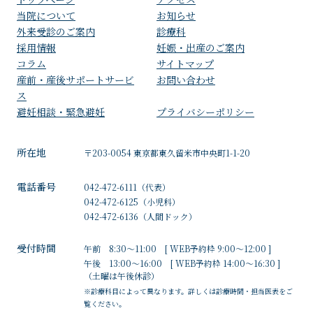
⁩当院について
お知らせ
外来受診のご案内
診療科
採用情報
妊娠・出産のご案内
コラム
サイトマップ
産前・産後サポートサービ
お問い合わせ
ス
避妊相談・緊急避妊
プライバシーポリシー
所在地
〒203-0054 東京都東久留米市中央町1-1-20
電話番号
042-472-6111
（代表）
042-472-6125
（小児科）
042-472-6136
（人間ドック）
受付時間
午前 8:30～11:00 [ WEB予約枠 9:00～12:00 ]
午後 13:00～16:00 [ WEB予約枠 14:00～16:30 ]
（土曜は午後休診）
※診療科目によって異なります。詳しくは診療時間・担当医表をご
覧ください。