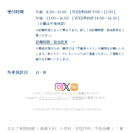
受付時間
午前 8:30～11:00 [ WEB予約枠 9:00～12:00 ]
午後 13:00～16:00 [ WEB予約枠 14:00～16:30 ]
（土曜は午後休診）
※診療科目によって異なります。詳しくは診療時間・担当医表をご
覧ください。
診療時間・担当医表
※感染対策のため、館内では「不織布マスク」の着用をお願いいた
します。布マスク・ウレタンマスクはご遠慮ください。ご理解とご
協力をお願いいたします。
外来休診日
日・祝
このサイトはreCAPTCHAによって保護されており、
Googleの
プライバシーポリシー
と
利用規約
が適用されます。
Copyright © Artemis Women's Hospital
主なご来院地域（ 産婦人科 / 小児科 / 女性内科 / 不妊治療 ）：東